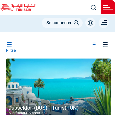
Menu
Se connecter
right
Filtre
Pays
Allemagne (DE)
De
-
Vers
-
Düsseldorf(DUS) - Tunis(TUN)
Aller/Retour À partir de