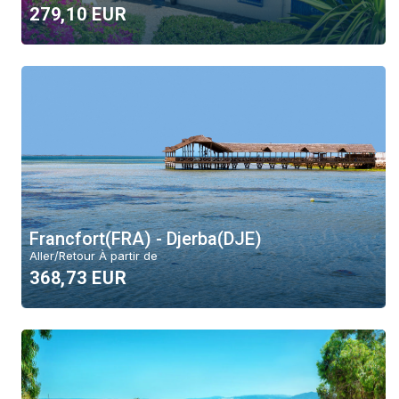
279,10 EUR
Aller/Retour
Aller simple
Mois
Août
Juillet
Francfort(FRA) - Djerba(DJE)
Budget
Aller/Retour À partir de
368,73 EUR
6000 EUR
Région
Toutes
Afrique