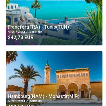
Moyen-Orient
Europe
Canada
Francfort(FRA) - Tunis(TUN)
Vols domestiques
Aller/Retour À partir de
242,73 EUR
Trier par
Top Deal
Prix
Alphabet
Effacer
Hambourg(HAM) - Monastir(MIR)
Aller/Retour À partir de