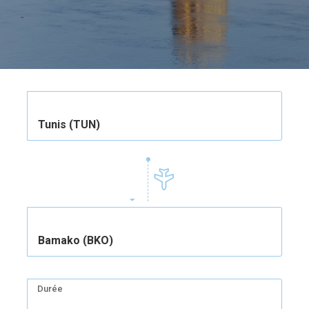
help
you
navigate
and
interact
with
the
content.
Tunis (TUN)
Bamako (BKO)
Durée