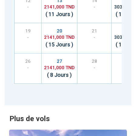
12
13
14
15
-
2141,000 TND
-
3036,000
( 11 Jours )
( 13 Jou
19
20
21
22
-
2141,000 TND
-
3036,000
( 15 Jours )
( 13 Jou
26
27
28
29
-
2141,000 TND
-
-
( 8 Jours )
Plus de vols