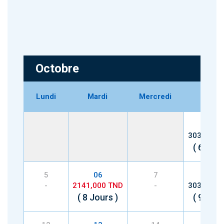
Octobre
Lundi
Mardi
Mercredi
Jeudi
01
3036,000
( 6 Jour
5
06
7
08
-
2141,000 TND
-
3036,000
( 8 Jours )
( 9 Jour