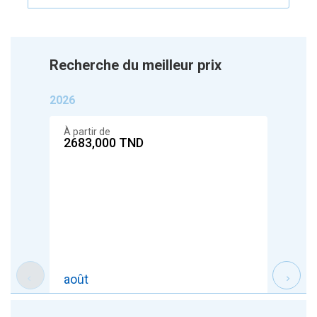
Recherche du meilleur prix
2026
À partir de
2683,000
TND
À parti
2216,
août
sept.