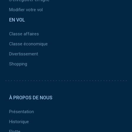
Modifier votre vol
EN VOL
Classe affaires
Classe économique
Divertissement
Shopping
Pied
de
À PROPOS DE NOUS
page
2
Présentation
Historique
Flotte