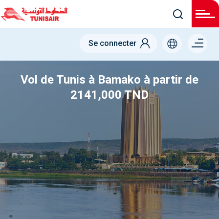
Welcome
to
All
in
One
Menu
Accessibility
Se connecter
screen
right
reader.
To
start
Vol de Tunis à Bamako à partir de
the
All
2141,000 TND
in
One
Accessibility
screen
reader,
press
"Ctrl
+
/".
This
shortcut
activates
the
screen
reader
to