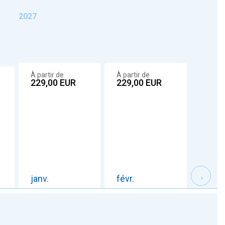
2027
À partir de
À partir de
À parti
229,00
EUR
229,00
EUR
229,
janv.
févr.
mars