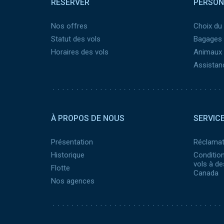
RESERVER
PERSON
page
Nos offres
Choix du
Statut des vols
Bagages
Horaires des vols
Animaux
Assistanc
Pied
de
À PROPOS DE NOUS
SERVICE
page
2
Présentation
Réclamat
Historique
Condition
vols à de
Flotte
Canada
Nos agences