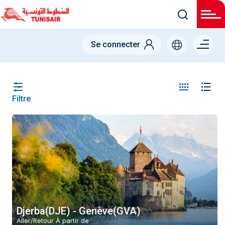
Menu
Se connecter
right
Filtre
Pays
Tunisie (TN)
De
-
Vers
-
Djerba(DJE) - Genève(GVA)
Aller/Retour À partir de