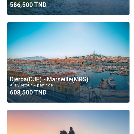
586,500 TND
Aller/Retour
Aller simple
Mois
Août
Juillet
Djerba(DJE) - Marseille(MRS)
Budget
Aller/Retour À partir de
608,500 TND
6000 TND
Région
Toutes
Afrique