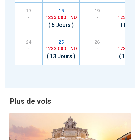
17
18
19
20
-
1233,000 TND
-
1233,000
( 6 Jours )
( 8 Jour
24
25
26
27
-
1233,000 TND
-
1233,000
( 13 Jours )
( 11 Jou
Plus de vols