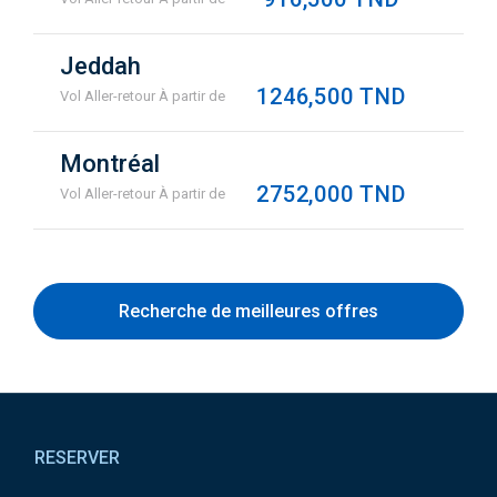
Jeddah
1246,500 TND
Vol Aller-retour À partir de
Montréal
2752,000 TND
Vol Aller-retour À partir de
Recherche de meilleures offres
Pied
de
RESERVER
page