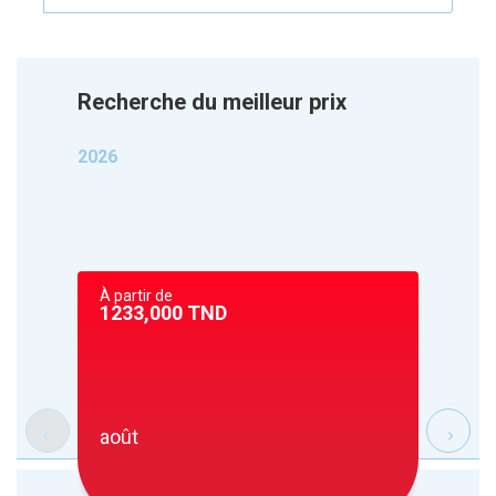
Recherche du meilleur prix
2026
À parti
1820,
À partir de
1233,000
TND
août
sept.