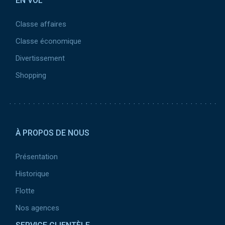
EN VOL
Classe affaires
Classe économique
Divertissement
Shopping
Pied
de
À PROPOS DE NOUS
page
2
Présentation
Historique
Flotte
Nos agences