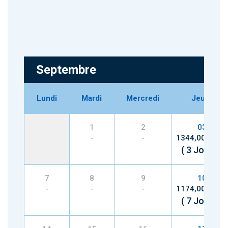
Septembre
Lundi
Mardi
Mercredi
Jeudi
1
2
03
-
-
1344,000 TND
( 3 Jours )
7
8
9
10
-
-
-
1174,000 TND
( 7 Jours )